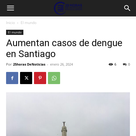
Inicio
El mundo
El mundo
Aumentan casos de dengue
en Santiago
Por
25horas DeNoticias
-
enero 26, 2024
6
0