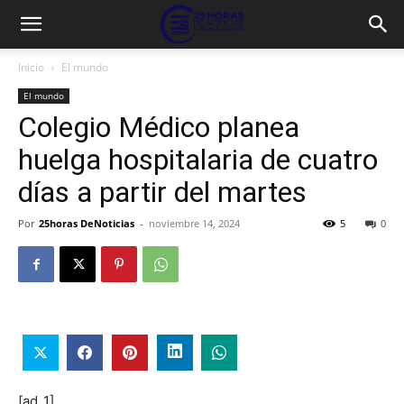
Inicio
El mundo
El mundo
Colegio Médico planea
huelga hospitalaria de cuatro
días a partir del martes
Por
25horas DeNoticias
-
noviembre 14, 2024
5
0
[ad_1]