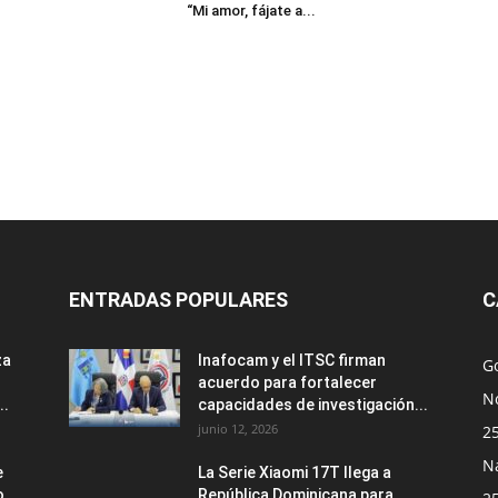
“Mi amor, fájate a...
ENTRADAS POPULARES
C
za
Inafocam y el ITSC firman
G
acuerdo para fortalecer
No
..
capacidades de investigación...
junio 12, 2026
2
N
e
La Serie Xiaomi 17T llega a
o
República Dominicana para