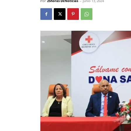
Por
25horas DeNoticias
-
junio 13, 2024