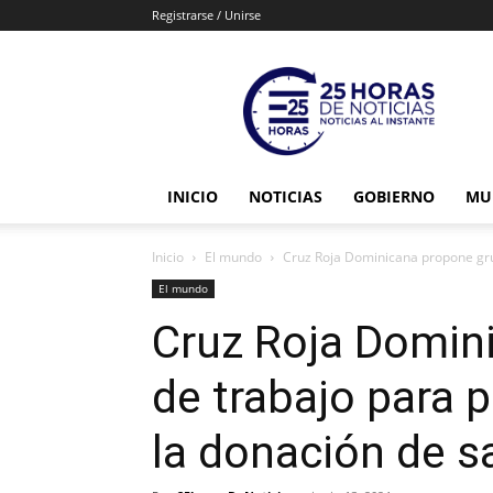
Registrarse / Unirse
25horasdenoticias
INICIO
NOTICIAS
GOBIERNO
MU
Inicio
El mundo
Cruz Roja Dominicana propone grup
El mundo
Cruz Roja Domin
de trabajo para 
la donación de s