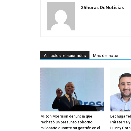
25horas DeNoticias
Artículos relacionados
Más del autor
Milton Morrison denuncia que
Lechuga fel
rechazó un presunto soborno
Párate Ya y
millonario durante su gestión en el
Luinny Cor