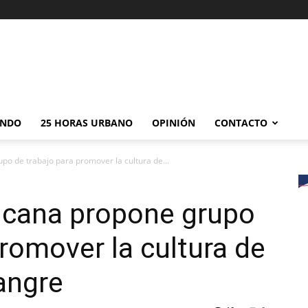
NDO
25 HORAS URBANO
OPINIÓN
CONTACTO
o de trabajo para promover la cultura de...
icana propone grupo
promover la cultura de
angre