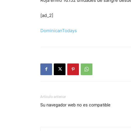
Roja envió 16.152 unidades de sangre desd
[ad_2]
DominicanTodays
Artículo anterior
Su navegador web no es compatible