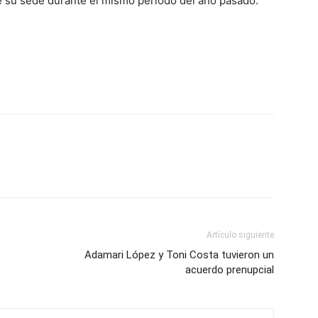
e su sede durante el mismo período del año pasado.
Artículo siguiente
Adamari López y Toni Costa tuvieron un
acuerdo prenupcial