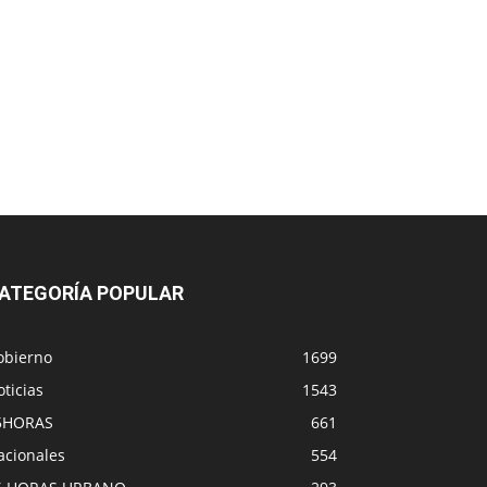
ATEGORÍA POPULAR
obierno
1699
ticias
1543
5HORAS
661
acionales
554