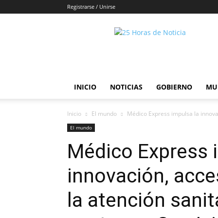
Registrarse / Unirse
25horasdenoticias
INICIO
NOTICIAS
GOBIERNO
MU
Inicio
El mundo
Médico Express impulsa la innovaci
El mundo
Médico Express 
innovación, acces
la atención sani