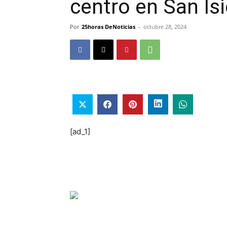
centro en San Is
Por
25horas DeNoticias
-
octubre 28, 2024
[ad_1]