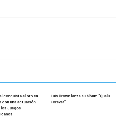
el conquista el oro en
Luis Brown lanza su álbum “Queliz
e con una actuación
Forever”
n los Juegos
icanos