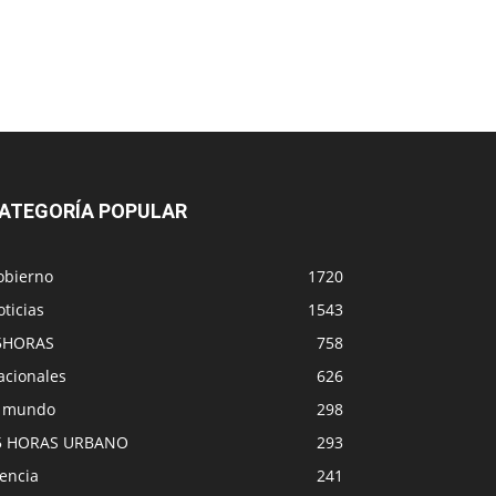
ATEGORÍA POPULAR
obierno
1720
ticias
1543
5HORAS
758
acionales
626
l mundo
298
5 HORAS URBANO
293
encia
241