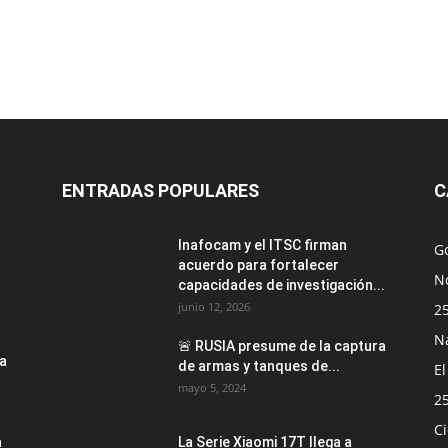
ENTRADAS POPULARES
C
Inafocam y el ITSC firman
G
acuerdo para fortalecer
No
capacidades de investigación...
junio 12, 2026
2
N
🚨 RUSIA presume de la captura
la
de armas y tanques de...
E
mayo 5, 2024
2
Ci
a
La Serie Xiaomi 17T llega a