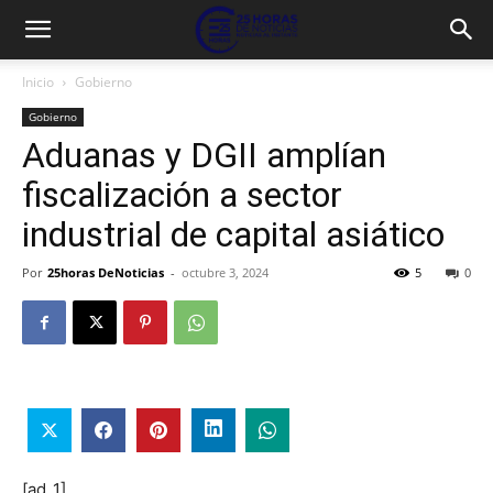
Inicio
Gobierno
Gobierno
Aduanas y DGII amplían
fiscalización a sector
industrial de capital asiático
Por
25horas DeNoticias
-
octubre 3, 2024
5
0
[ad_1]