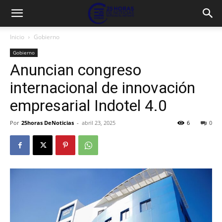
Inicio
Gobierno
Gobierno
Anuncian congreso
internacional de innovación
empresarial Indotel 4.0
Por
25horas DeNoticias
-
abril 23, 2025
6
0