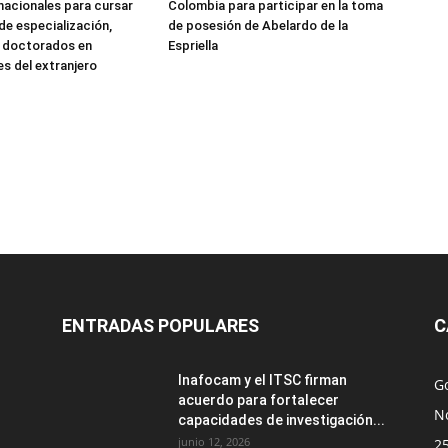
nacionales para cursar
Colombia para participar en la toma
e especialización,
de posesión de Abelardo de la
y doctorados en
Espriella
es del extranjero
ENTRADAS POPULARES
C
Inafocam y el ITSC firman
G
acuerdo para fortalecer
No
capacidades de investigación...
junio 12, 2026
2