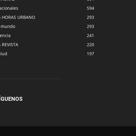
acionales
594
5 HORAS URBANO
293
l mundo
293
encia
241
A REVISTA
220
alud
197
ÍGUENOS