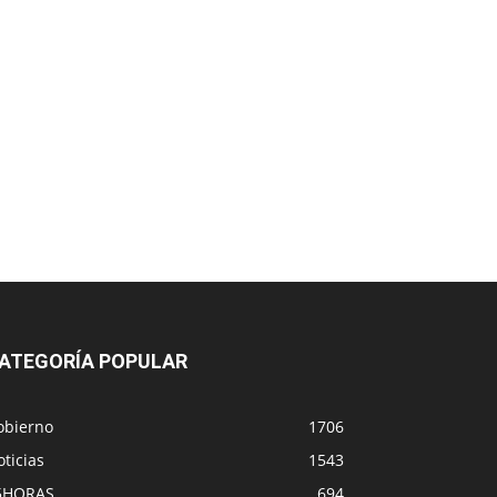
ATEGORÍA POPULAR
obierno
1706
ticias
1543
5HORAS
694