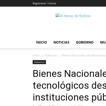
Registrarse / Unirse
25horasdenoticias
INICIO
NOTICIAS
GOBIERNO
MU
Inicio
Gobierno
Bienes Nacionales distribuirá equ
Gobierno
Bienes Nacionale
tecnológicos des
instituciones pú