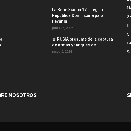
N
La Serie Xiaomi 17T llega a
República Dominicana para
2
llevar la...
E
junio 26, 2026
Ci
sa
🚨 RUSIA presume de la captura
L
a
de armas y tanques de...
S
mayo 5, 2024
BRE NOSOTROS
S