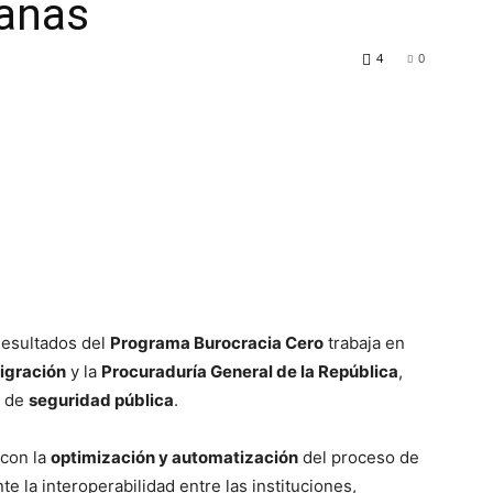
canas
4
0
Resultados del
Programa Burocracia Cero
trabaja en
igración
y la
Procuraduría General de la República
,
d de
seguridad pública
.
 con la
optimización y automatización
del proceso de
 la interoperabilidad entre las instituciones,