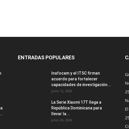
ENTRADAS POPULARES
C
o
Inafocam y el ITSC firman
G
acuerdo para fortalecer
No
capacidades de investigación...
junio 12, 2026
2
N
La Serie Xiaomi 17T llega a
ca
República Dominicana para
E
..
llevar la...
2
junio 26, 2026
Ci