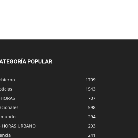
ATEGORÍA POPULAR
obierno
1709
ticias
1543
5HORAS
707
acionales
598
l mundo
294
5 HORAS URBANO
293
encia
241