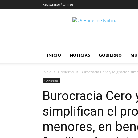
Registrarse / Unirse
25horasdenoticias
INICIO
NOTICIAS
GOBIERNO
MU
Inicio
Gobierno
Burocracia Cero y Migración simpl
Gobierno
Burocracia Cero 
simplifican el pr
menores, en bene