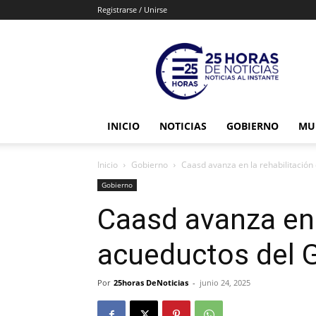
Registrarse / Unirse
25horasdenoticias
INICIO
NOTICIAS
GOBIERNO
MU
Inicio
Gobierno
Caasd avanza en la rehabilitació
Gobierno
Caasd avanza en 
acueductos del 
Por
25horas DeNoticias
-
junio 24, 2025