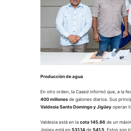
Producción de agua
En otro orden, la Caasd informó que, a la fe
400 millones
de galones diarios. Sus princ
Valdesia Santo Domingo y Jigüey
operan l
Valdesia está en la
cota 145.86
de un máxi
Jigüey está en
531.14
de
541.5
. Estos son 