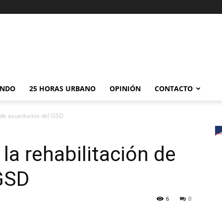
NDO
25 HORAS URBANO
OPINIÓN
CONTACTO
n de acueductos del GSD
la rehabilitación de
GSD
6
0