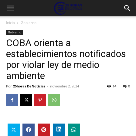
Inicio
Gobierno
Gobierno
COBA orienta a
establecimientos notificados
por violar ley de medio
ambiente
Por
25horas DeNoticias
-
noviembre 2, 2024
14
0