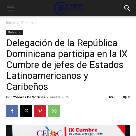
Inicio
Gobierno
Gobierno
Delegación de la República
Dominicana participa en la lX
Cumbre de jefes de Estados
Latinoamericanos y
Caribeños
Por
25horas DeNoticias
-
abril 9, 2025
6
0