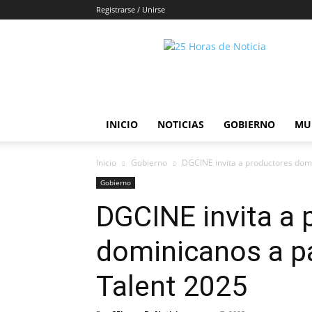
Registrarse / Unirse
25horasdenoticias
INICIO
NOTICIAS
GOBIERNO
MU
Inicio
Gobierno
DGCINE invita a productores domi
Gobierno
DGCINE invita a 
dominicanos a pa
Talent 2025