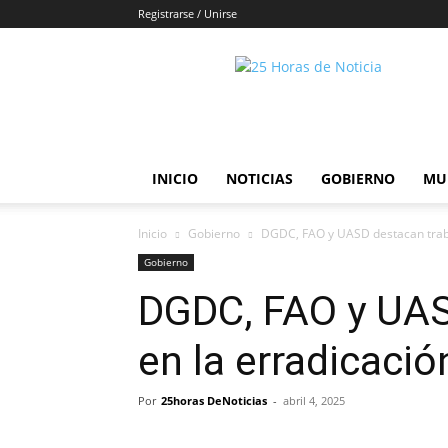
Registrarse / Unirse
25horasdenoticias
INICIO
NOTICIAS
GOBIERNO
MU
Inicio
Gobierno
DGDC, FAO y UASD destacan traba
Gobierno
DGDC, FAO y UAS
en la erradicaci
Por
25horas DeNoticias
-
abril 4, 2025