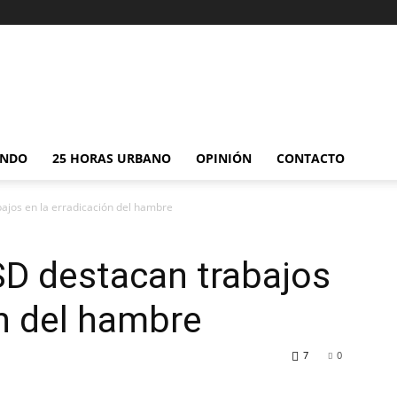
NDO
25 HORAS URBANO
OPINIÓN
CONTACTO
jos en la erradicación del hambre
D destacan trabajos
ón del hambre
7
0