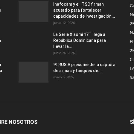
Inafocam y el ITSC firman
G
e
acuerdo para fortalecer
No
capacidades de investigación...
junio 12, 2026
2
N
La Serie Xiaomi 17T llega a
a
República Dominicana para
E
llevar la...
2
junio 26, 2026
Ci
o
🚨 RUSIA presume de la captura
L
ra
de armas y tanques de...
S
mayo 5, 2024
BRE NOSOTROS
S