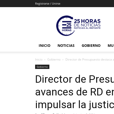
Registrarse / Unirse
25horasdenoticias
INICIO
NOTICIAS
GOBIERNO
MU
Inicio
Gobierno
Director de Presupuesto destaca av
Gobierno
Director de Pre
avances de RD en 
impulsar la justi