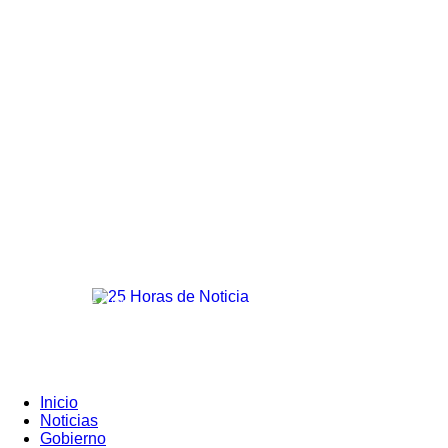
25horasdenoticias
Registrarse / Unirse
Inicio
Noticias
Gobierno