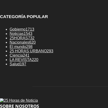
CATEGORÍA POPULAR
Gobierno
1713
Noticias
1543
25HORAS
732
Nacionales
620
El mundo
298
25 HORAS URBANO
293
Ciencia
241
LA REVISTA
220
Salud
197
SOBRE NOSOTROS