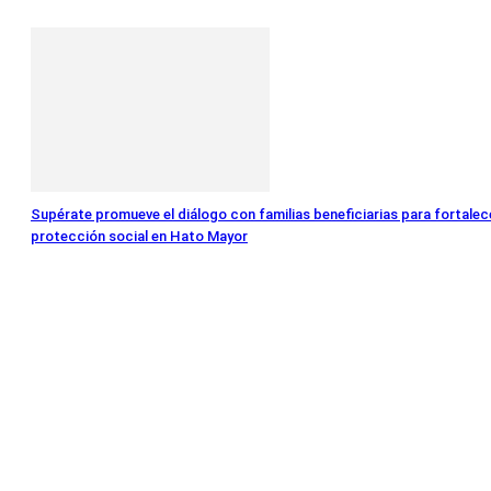
Supérate promueve el diálogo con familias beneficiarias para fortalece
protección social en Hato Mayor