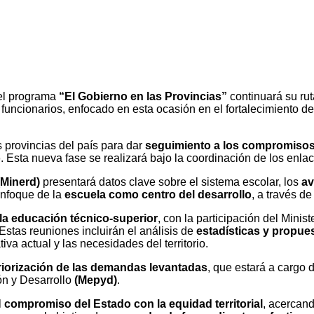
el programa
“El Gobierno en las Provincias”
continuará su ru
 funcionarios, enfocado en esta ocasión en el fortalecimiento d
s provincias del país para dar
seguimiento a los compromisos
o
. Esta nueva fase se realizará bajo la coordinación de los en
(Minerd)
presentará datos clave sobre el sistema escolar, los
a
enfoque de la
escuela como centro del desarrollo
, a través d
la educación técnico-superior
, con la participación del Mini
 Estas reuniones incluirán el análisis de
estadísticas y propu
tiva actual y las necesidades del territorio.
priorización de las demandas levantadas
, que estará a cargo d
ón y Desarrollo
(Mepyd)
.
l
compromiso del Estado con la equidad territorial
, acercan