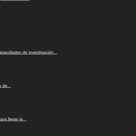
apacidades de investigación...
 de...
a llevar la...