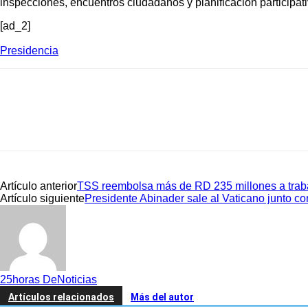
inspecciones, encuentros ciudadanos y planificación participati
[ad_2]
Presidencia
Artículo anterior
TSS reembolsa más de RD 235 millones a trab
Artículo siguiente
Presidente Abinader sale al Vaticano junto co
25horas DeNoticias
Artículos relacionados
Más del autor