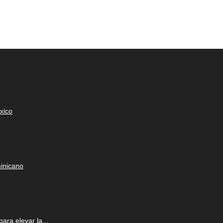
xico
minicano
para elevar la...