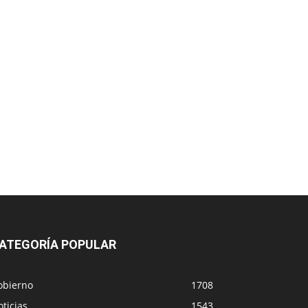
ATEGORÍA POPULAR
obierno
1708
ticias
1543