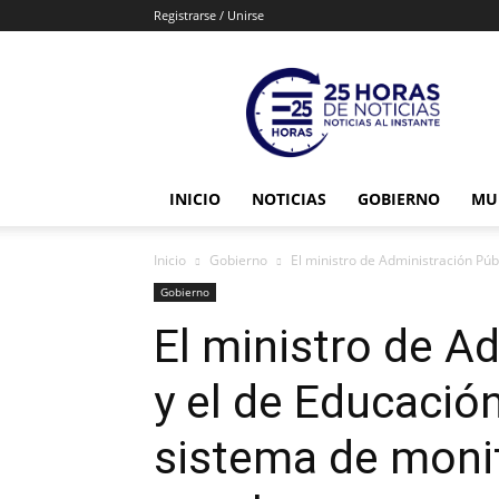
Registrarse / Unirse
25horasdenoticias
INICIO
NOTICIAS
GOBIERNO
MU
Inicio
Gobierno
El ministro de Administración Púb
Gobierno
El ministro de A
y el de Educació
sistema de monit