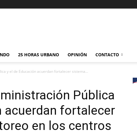
NDO
25 HORAS URBANO
OPINIÓN
CONTACTO
lica y el de Educación acuerdan fortalecer sistema...
dministración Pública
n acuerdan fortalecer
oreo en los centros