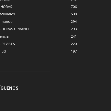
5HORAS
706
acionales
598
l mundo
294
5 HORAS URBANO
293
encia
241
A REVISTA
220
alud
197
ÍGUENOS