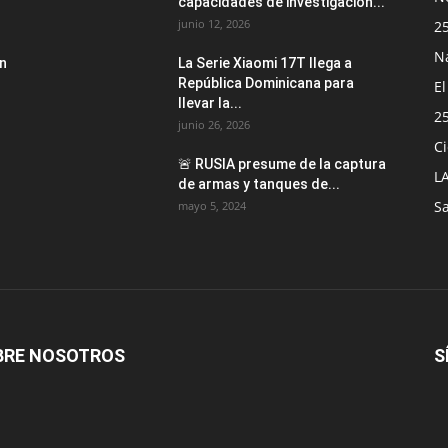
capacidades de investigación...
junio 12, 2026
2
N
an
La Serie Xiaomi 17T llega a
República Dominicana para
E
llevar la...
2
junio 26, 2026
Ci
🚨 RUSIA presume de la captura
L
de armas y tanques de...
S
mayo 5, 2024
BRE NOSOTROS
S