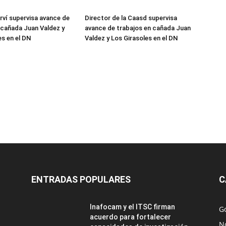
erví supervisa avance de
Director de la Caasd supervisa
 cañada Juan Valdez y
avance de trabajos en cañada Juan
es en el DN
Valdez y Los Girasoles en el DN
ENTRADAS POPULARES
C
Inafocam y el ITSC firman
G
acuerdo para fortalecer
No