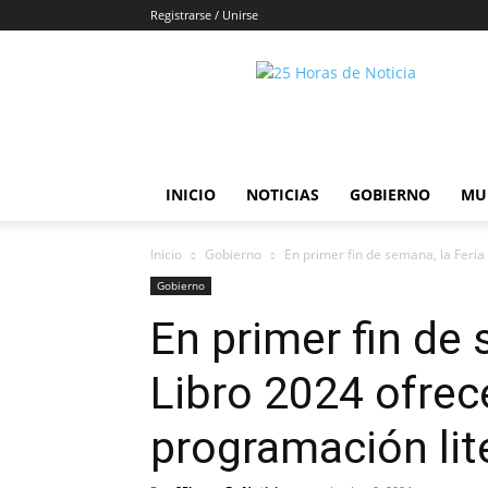
Registrarse / Unirse
25horasdenoticias
INICIO
NOTICIAS
GOBIERNO
MU
Inicio
Gobierno
En primer fin de semana, la Feria 
Gobierno
En primer fin de 
Libro 2024 ofrec
programación lite