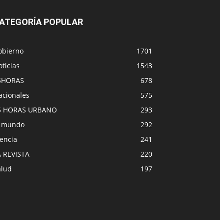
ATEGORÍA POPULAR
obierno
1701
ticias
1543
5HORAS
678
acionales
575
5 HORAS URBANO
293
l mundo
292
encia
241
A REVISTA
220
alud
197