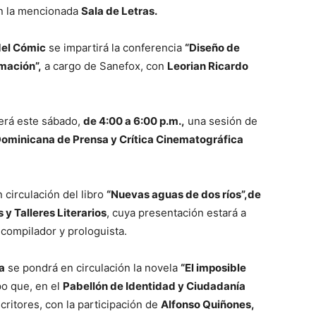
en la mencionada
Sala de Letras.
del Cómic
se impartirá la conferencia
“Diseño de
mación”,
a cargo de Sanefox, con
Leorian Ricardo
erá este sábado,
de 4:00 a 6:00 p.m.,
una sesión de
ominicana de Prensa y Crítica Cinematográfica
n circulación del libro
“Nuevas aguas de dos ríos”,de
 y Talleres Literarios
, cuya presentación estará a
 compilador y prologuista.
a
se pondrá en circulación la novela
“El imposible
po que, en el
Pabellón de Identidad y Ciudadanía
critores, con la participación de
Alfonso Quiñones,