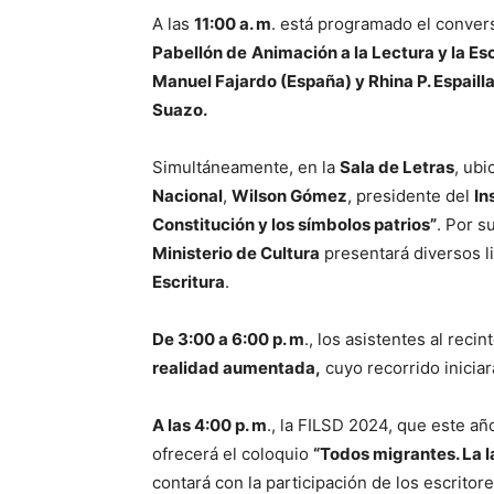
A las
11:00 a. m
. está programado el conver
Pabellón de
Animación a la Lectura y la Es
Manuel Fajardo (España) y Rhina P. Espaill
Suazo.
Simultáneamente, en la
Sala de Letras
, ubi
Nacional
,
Wilson Gómez
, presidente del
In
Constitución y los símbolos patrios”
. Por s
Ministerio de Cultura
presentará diversos l
Escritura
.
De 3:00 a 6:00 p. m
., los asistentes al reci
realidad aumentada,
cuyo recorrido iniciar
A las 4:00 p. m
., la FILSD 2024, que este a
ofrecerá el coloquio
“Todos migrantes. La 
contará con la participación de los escritor