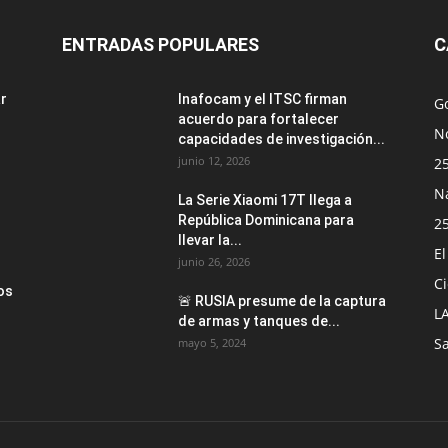
ENTRADAS POPULARES
C
ar
Inafocam y el ITSC firman
G
acuerdo para fortalecer
No
capacidades de investigación...
junio 12, 2026
2
N
La Serie Xiaomi 17T llega a
República Dominicana para
2
llevar la...
E
junio 26, 2026
Ci
os
🚨 RUSIA presume de la captura
L
de armas y tanques de...
S
mayo 5, 2024