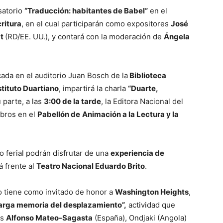
satorio
“Traducción: habitantes de Babel”
en el
critura
, en el cual participarán como expositores
José
at
(RD/EE. UU.), y contará con la moderación de
Ángela
cada en el auditorio Juan Bosch de la
Biblioteca
stituto Duartiano
, impartirá la charla
“Duarte,
u parte, a las
3:00 de la tarde
, la Editora Nacional del
ibros en el
Pabellón de
Animación a la Lectura y la
nto ferial podrán disfrutar de una
experiencia de
á frente al
Teatro Nacional Eduardo Brito
.
ño tiene como invitado de honor a
Washington Heights
,
larga memoria del desplazamiento”,
actividad que
es
Alfonso Mateo-Sagasta
(España), Ondjaki (Angola)