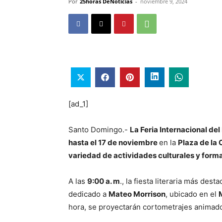
Por
25horas DeNoticias
-
noviembre 9, 2024
[ad_1]
Santo Domingo.-
La Feria Internacional de
hasta el 17 de noviembre
en la
Plaza de la 
variedad de actividades culturales y form
A las
9:00 a. m
., la fiesta literaria más des
dedicado a
Mateo Morrison
, ubicado en el
hora, se proyectarán cortometrajes animad