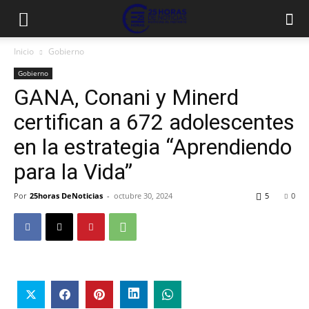
Inicio
Gobierno
Gobierno
GANA, Conani y Minerd
certifican a 672 adolescentes
en la estrategia “Aprendiendo
para la Vida”
Por
25horas DeNoticias
-
octubre 30, 2024
5
0