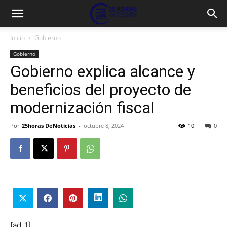
Inicio
Gobierno
Gobierno
Gobierno explica alcance y
beneficios del proyecto de
modernización fiscal
Por
25horas DeNoticias
-
octubre 8, 2024
10
0
[ad_1]