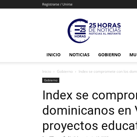
Registrarse / Unirse
25horasdenoticias
INICIO
NOTICIAS
GOBIERNO
MU
Inicio
Gobierno
Index se compromete con los domin
Gobierno
Index se compro
dominicanos en V
proyectos educat