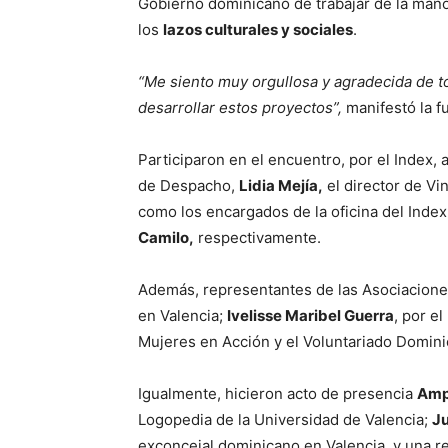
Gobierno dominicano de trabajar de la mano
los
lazos culturales y sociales
.
“Me siento muy orgullosa y agradecida de 
desarrollar estos proyectos”,
manifestó la f
Participaron en el encuentro, por el Index, 
de Despacho,
Lidia Mejía,
el director de Vi
como los encargados de la oficina del Index
Camilo,
respectivamente.
Además, representantes de las Asociacion
en Valencia;
Ivelisse Maribel Guerra
, por e
Mujeres en Acción y el Voluntariado Domini
Igualmente, hicieron acto de presencia
Amp
Logopedia de la Universidad de Valencia;
J
exconcejal dominicano en Valencia, y una 