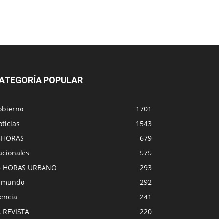
ATEGORÍA POPULAR
obierno
1701
ticias
1543
5HORAS
679
acionales
575
5 HORAS URBANO
293
l mundo
292
encia
241
A REVISTA
220