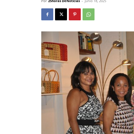
Por
25horas DeNoticias
-
junio 18, 2025