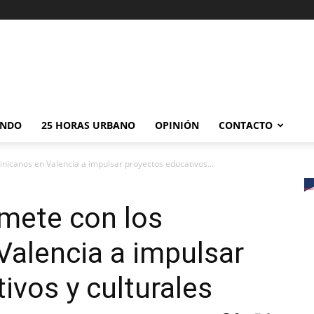
NDO
25 HORAS URBANO
OPINIÓN
CONTACTO
icanos en Valencia a impulsar proyectos educativos...
mete con los
alencia a impulsar
ivos y culturales