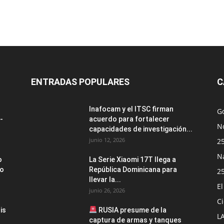
ENTRADAS POPULARES
C
Inafocam y el ITSC firman
G
-
acuerdo para fortalecer
No
capacidades de investigación...
junio 12, 2026
2
N
o
La Serie Xiaomi 17T llega a
to
República Dominicana para
2
llevar la...
E
junio 26, 2026
Ci
is
RUSIA presume de la
L
captura de armas y tanques