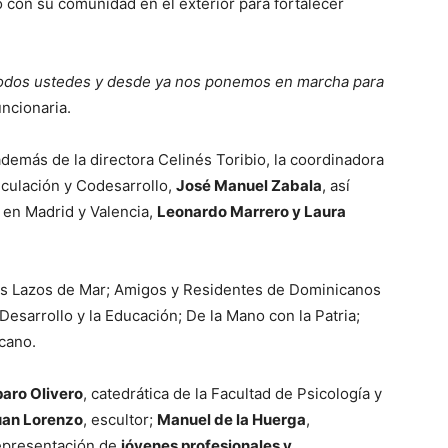
 con su comunidad en el exterior para fortalecer
todos ustedes y desde ya nos ponemos en marcha para
uncionaria.
además de la directora Celinés Toribio, la coordinadora
nculación y Codesarrollo,
José Manuel Zabala
, así
 en Madrid y Valencia,
Leonardo Marrero y Laura
es Lazos de Mar; Amigos y Residentes de Dominicanos
l Desarrollo y la Educación; De la Mano con la Patria;
cano.
aro Olivero
, catedrática de la Facultad de Psicología y
uan Lorenzo
, escultor;
Manuel de la Huerga
,
representación de
jóvenes profesionales y