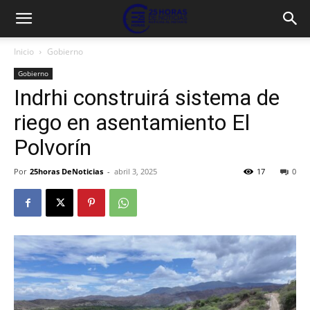
Inicio
Gobierno
Gobierno
Indrhi construirá sistema de
riego en asentamiento El
Polvorín
Por
25horas DeNoticias
-
abril 3, 2025
17
0