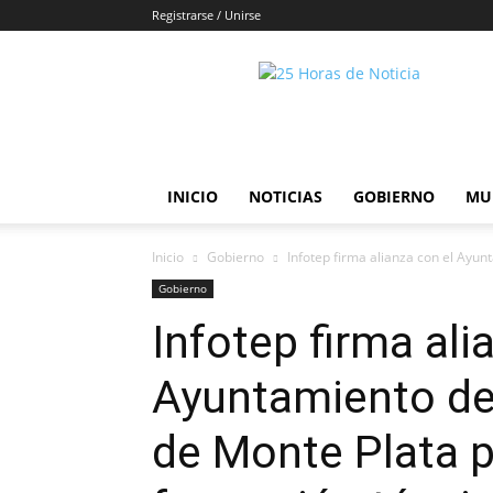
Registrarse / Unirse
25horasdenoticias
INICIO
NOTICIAS
GOBIERNO
MU
Inicio
Gobierno
Infotep firma alianza con el Ayunt
Gobierno
Infotep firma ali
Ayuntamiento de 
de Monte Plata p