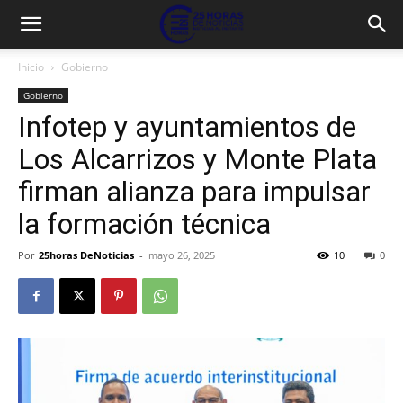
Inicio
Gobierno
Gobierno
Infotep y ayuntamientos de
Los Alcarrizos y Monte Plata
firman alianza para impulsar
la formación técnica
Por
25horas DeNoticias
-
mayo 26, 2025
10
0