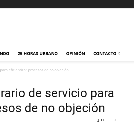
NDO
25 HORAS URBANO
OPINIÓN
CONTACTO
para eficientizar procesos de no objeción
ario de servicio para
cesos de no objeción
11
0