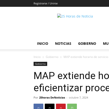
Registrarse / Unirse
25horasdenoticias
INICIO
NOTICIAS
GOBIERNO
MU
Inicio
Gobierno
MAP extiende horario de servicio 
Gobierno
MAP extiende hor
eficientizar pro
Por
25horas DeNoticias
-
octubre 7, 2024