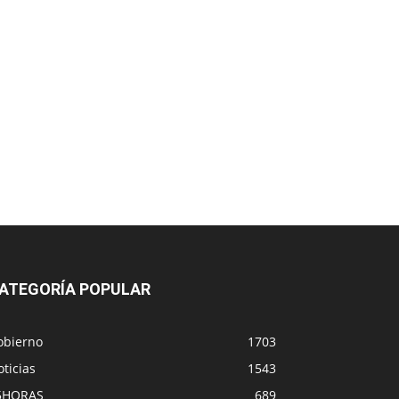
ATEGORÍA POPULAR
obierno
1703
ticias
1543
5HORAS
689