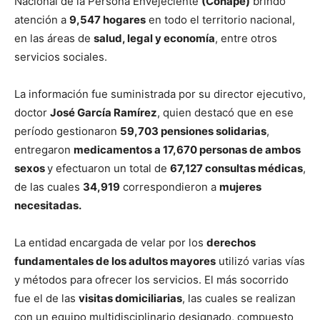
Nacional de la Persona Envejeciente
(Conape)
brindó
atención a
9,547 hogares
en todo el territorio nacional,
en las áreas de
salud, legal y economía
, entre otros
servicios sociales.
La información fue suministrada por su director ejecutivo,
doctor
José García Ramírez
, quien destacó que en ese
período gestionaron
59,703 pensiones solidarias
,
entregaron
medicamentos a 17,670 personas de ambos
sexos
y efectuaron un total de
67,127 consultas médicas
,
de las cuales
34,919
correspondieron a
mujeres
necesitadas.
La entidad encargada de velar por los
derechos
fundamentales de los adultos mayores
utilizó varias vías
y métodos para ofrecer los servicios. El más socorrido
fue el de las
visitas domiciliarias
, las cuales se realizan
con un equipo multidisciplinario designado, compuesto