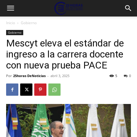
Inicio
Gobierno
Gobierno
Mescyt eleva el estándar de
ingreso a la carrera docente
con nueva prueba PACE
Por
25horas DeNoticias
-
abril 3, 2025
5
0