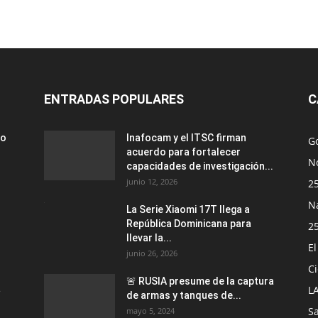
ENTRADAS POPULARES
C
ro
Inafocam y el ITSC firman
G
acuerdo para fortalecer
No
capacidades de investigación...
junio 12, 2026
2
N
La Serie Xiaomi 17T llega a
República Dominicana para
2
llevar la...
E
junio 26, 2026
Ci
🚨 RUSIA presume de la captura
a
L
de armas y tanques de...
S
mayo 5, 2024