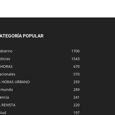
ATEGORÍA POPULAR
obierno
1700
ticias
1543
5HORAS
670
acionales
570
5 HORAS URBANO
293
l mundo
289
encia
241
A REVISTA
220
alud
197