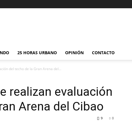
NDO
25 HORAS URBANO
OPINIÓN
CONTACTO
ción del techo de la Gran Arena del...
e realizan evaluación
Gran Arena del Cibao
9
0