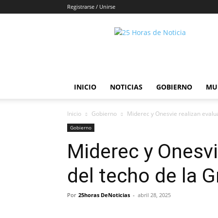
Registrarse / Unirse
25horasdenoticias
INICIO
NOTICIAS
GOBIERNO
MU
Inicio
Gobierno
Miderec y Onesvie realizan evalua
Gobierno
Miderec y Onesvi
del techo de la 
Por
25horas DeNoticias
-
abril 28, 2025