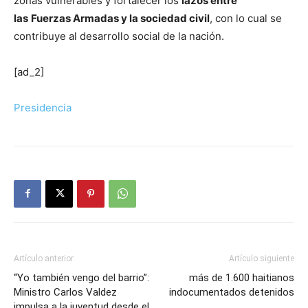
zonas vulnerables y fortalecer los
lazos entre
las
Fuerzas Armadas y la sociedad civil
, con lo cual se
contribuye al desarrollo social de la nación.
[ad_2]
Presidencia
Artículo anterior
Artículo siguiente
“Yo también vengo del barrio”:
más de 1.600 haitianos
Ministro Carlos Valdez
indocumentados detenidos
impulsa a la juventud desde el