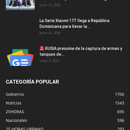
junio 12, 2026
La Serie Xiaomi 17T llega a República
Dominicana para llevar la...
junio 26, 2026
RUSIA presume de la captura de armas y
tanques de...
mayo 5, 2024
CATEGORÍA POPULAR
Gobierno
1706
Noticias
1543
25HORAS
695
Nacionales
596
25 HORAS URBANO
293