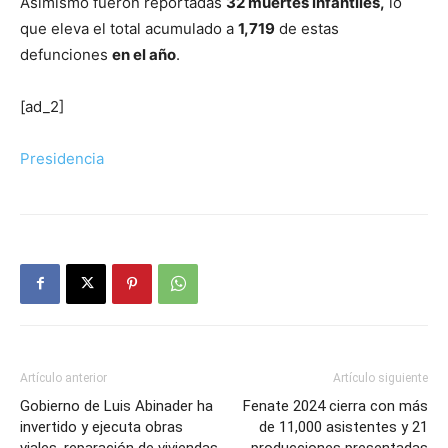
Asimismo fueron reportadas
32 muertes infantiles,
lo
que eleva el total acumulado a
1,719
de estas
defunciones
en el año
.
[ad_2]
Presidencia
Artículo anterior
Artículo siguiente
Gobierno de Luis Abinader ha
Fenate 2024 cierra con más
invertido y ejecuta obras
de 11,000 asistentes y 21
viales, reparación de viviendas,
producciones presentadas