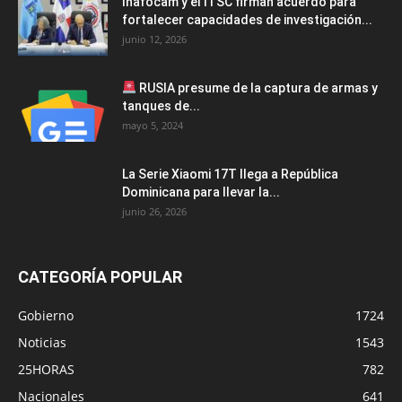
Inafocam y el ITSC firman acuerdo para
fortalecer capacidades de investigación...
junio 12, 2026
RUSIA presume de la captura de armas y
tanques de...
mayo 5, 2024
La Serie Xiaomi 17T llega a República
Dominicana para llevar la...
junio 26, 2026
CATEGORÍA POPULAR
Gobierno
1724
Noticias
1543
25HORAS
782
Nacionales
641