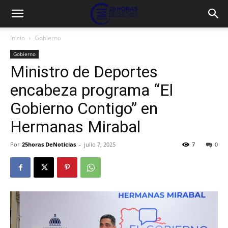
Inicio
Gobierno
Gobierno
Ministro de Deportes
encabeza programa “El
Gobierno Contigo” en
Hermanas Mirabal
Por
25horas DeNoticias
-
julio 7, 2025
7
0