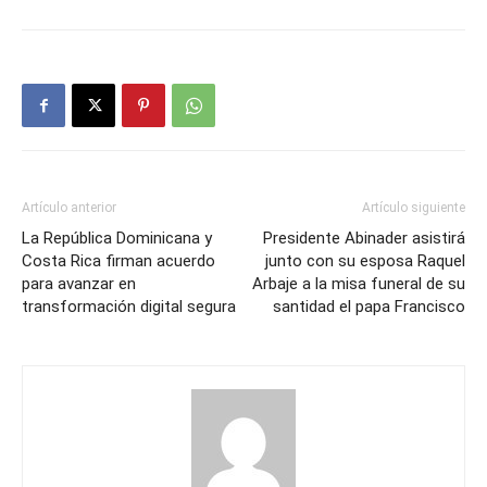
Artículo anterior
Artículo siguiente
La República Dominicana y
Presidente Abinader asistirá
Costa Rica firman acuerdo
junto con su esposa Raquel
para avanzar en
Arbaje a la misa funeral de su
transformación digital segura
santidad el papa Francisco