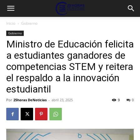
Inicio
Gobierno
Gobierno
Ministro de Educación felicita
a estudiantes ganadores de
competencias STEM y reitera
el respaldo a la innovación
estudiantil
Por
25horas DeNoticias
-
abril 23, 2025
9
0