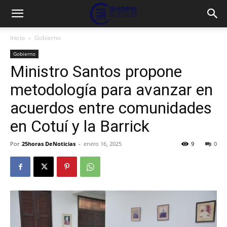
Inicio
Gobierno
Gobierno
Ministro Santos propone
metodología para avanzar en
acuerdos entre comunidades
en Cotuí y la Barrick
Por
25horas DeNoticias
-
enero 16, 2025
9
0