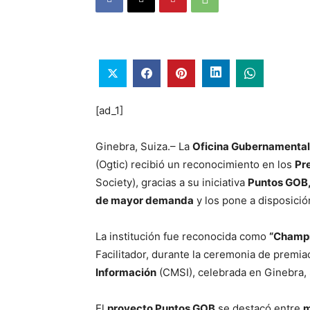
[ad_1]
Ginebra, Suiza.– La
Oficina Gubernamental 
(Ogtic) recibió un reconocimiento en los
Pr
Society), gracias a su iniciativa
Puntos GOB
de mayor demanda
y los pone a disposició
La institución fue reconocida como
“Champ
Facilitador, durante la ceremonia de premia
Información
(CMSI), celebrada en Ginebra,
El
proyecto Puntos GOB
se destacó entre
m