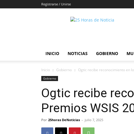
Registrarse / Unirse
25horasdenoticias
INICIO
NOTICIAS
GOBIERNO
MU
Inicio
Gobierno
Ogtic recibe reconocimiento en 
Gobierno
Ogtic recibe rec
Premios WSIS 2
Por
25horas DeNoticias
-
julio 7, 2025