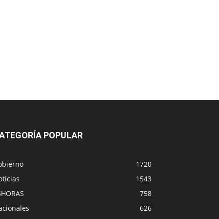
ATEGORÍA POPULAR
obierno
1720
ticias
1543
5HORAS
758
acionales
626