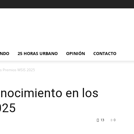
NDO
25 HORAS URBANO
OPINIÓN
CONTACTO
los Premios WSIS 2025
onocimiento en los
025
13
0