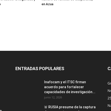
o
en Azua
ENTRADAS POPULARES
C
Inafocam y el ITSC firman
G
acuerdo para fortalecer
No
capacidades de investigación...
junio 12, 2026
2
N
🚨 RUSIA presume de la captura
la