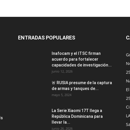
ENTRADAS POPULARES
C
Inafocam y el ITSC firman
G
acuerdo para fortalecer
No
capacidades de investigación...
junio 12, 2026
2
N
🚨 RUSIA presume de la captura
de armas y tanques de...
E
mayo 5, 2024
2
Ci
La Serie Xiaomi 17T llega a
L
República Dominicana para
ds
llevar la...
S
junio 26, 2026