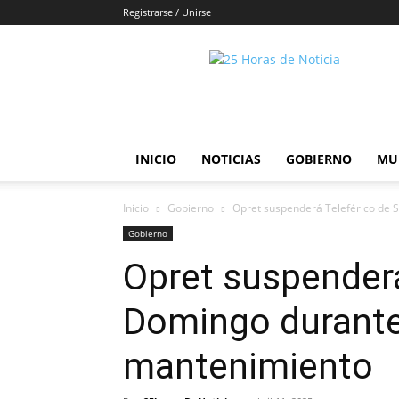
Registrarse / Unirse
25horasdenoticias
INICIO
NOTICIAS
GOBIERNO
MU
Inicio
Gobierno
Opret suspenderá Teleférico de
Gobierno
Opret suspenderá
Domingo durant
mantenimiento