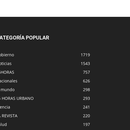
ATEGORÍA POPULAR
obierno
1719
ticias
1543
5HORAS
757
acionales
626
l mundo
298
5 HORAS URBANO
293
encia
241
A REVISTA
220
alud
197