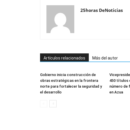
25horas DeNoticias
Artículos relacionados
Más del autor
Gobierno inicia construcción de
Vicepreside
obras estratégicas en la frontera
450 títulos 
norte para fortalecer la seguridad y
número de f
el desarrollo
en Azua