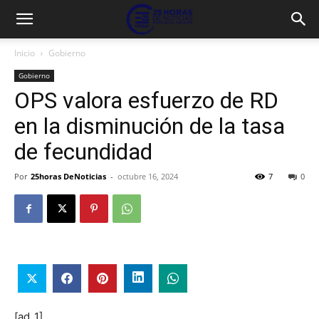
Inicio
Gobierno
Gobierno
OPS valora esfuerzo de RD
en la disminución de la tasa
de fecundidad
Por
25horas DeNoticias
-
octubre 16, 2024
7
0
[ad_1]