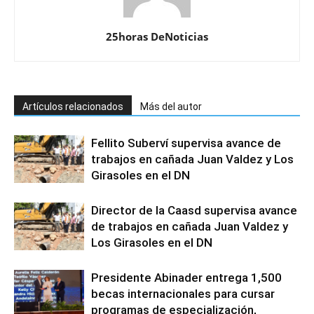
25horas DeNoticias
Artículos relacionados
Más del autor
Fellito Suberví supervisa avance de
trabajos en cañada Juan Valdez y Los
Girasoles en el DN
Director de la Caasd supervisa avance
de trabajos en cañada Juan Valdez y
Los Girasoles en el DN
Presidente Abinader entrega 1,500
becas internacionales para cursar
programas de especialización,