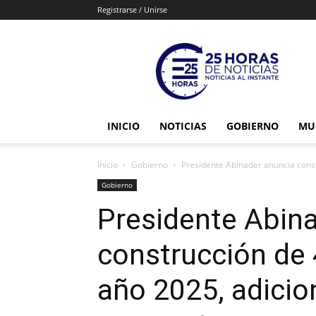
Registrarse / Unirse
25horasdenoticias
INICIO
NOTICIAS
GOBIERNO
MU
Inicio
Gobierno
Presidente Abinader anuncia constr
Gobierno
Presidente Abin
construcción de 
año 2025, adicio