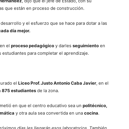
Hernández
, dijo que el jefe de Estado, con su
elas que están en proceso de construcción.
 desarrollo y el esfuerzo que se hace para dotar a las
cada día mejor.
 en el
proceso pedagógico
y darles
seguimiento
en
s estudiantes para completar el aprendizaje.
gurado el
Liceo Prof. Justo Antonio Caba Javier
, en el
a
875 estudiantes
de la zona.
metió en que el centro educativo sea un
politécnico,
rmática
y otra aula sea convertida en una
cocina
.
óximos días les llegarán esos laboratorios. También