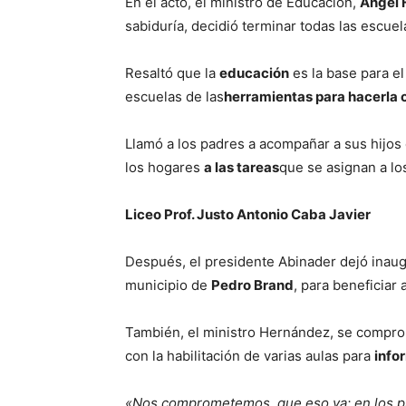
En el acto, el ministro de Educación,
Ángel 
sabiduría, decidió terminar todas las escu
Resaltó que la
educación
es la base para el
escuelas de las
herramientas para hacerla 
Llamó a los padres a acompañar a sus hijos
los hogares
a las tareas
que se asignan a lo
Liceo Prof. Justo Antonio Caba Javier
Después, el presidente Abinader dejó inau
municipio de
Pedro Brand
, para beneficiar 
También, el ministro Hernández, se compro
con la habilitación de varias aulas para
info
«Nos comprometemos, que eso va; en los pr