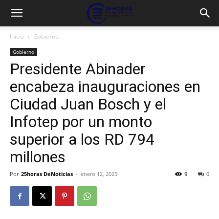
Inicio
Gobierno
Gobierno
Presidente Abinader
encabeza inauguraciones en
Ciudad Juan Bosch y el
Infotep por un monto
superior a los RD 794
millones
Por
25horas DeNoticias
-
enero 12, 2025
9
0