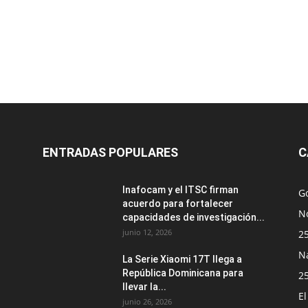
ENTRADAS POPULARES
C
Inafocam y el ITSC firman
G
acuerdo para fortalecer
No
capacidades de investigación...
junio 12, 2026
2
N
La Serie Xiaomi 17T llega a
República Dominicana para
2
llevar la...
E
junio 26, 2026