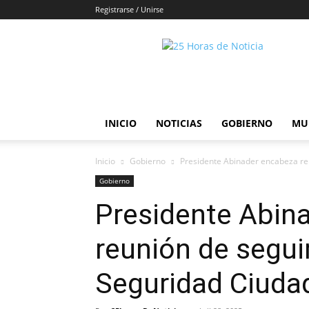
Registrarse / Unirse
25horasdenoticias
INICIO
NOTICIAS
GOBIERNO
MU
Inicio
Gobierno
Presidente Abinader encabeza re
Gobierno
Presidente Abin
reunión de segui
Seguridad Ciuda