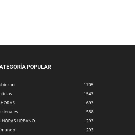
ATEGORÍA POPULAR
obierno
1705
ticias
1543
5HORAS
693
acionales
588
5 HORAS URBANO
293
l mundo
293