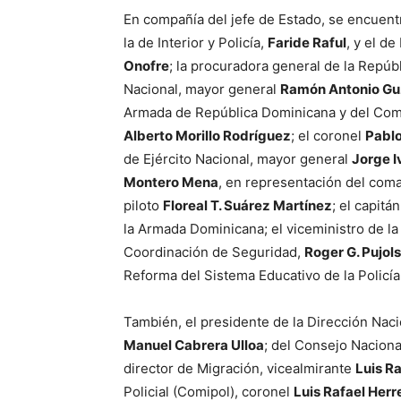
En compañía del jefe de Estado, se encuentr
la de Interior y Policía,
Faride Raful
, y el d
Onofre
; la procuradora general de la Repúb
Nacional, mayor general
Ramón Antonio Gu
Armada de República Dominicana y del Com
Alberto Morillo Rodríguez
; el coronel
Pablo
de Ejército Nacional, mayor general
Jorge 
Montero Mena
, en representación del com
piloto
Floreal T. Suárez Martínez
; el capitá
la Armada Dominicana; el viceministro de la
Coordinación de Seguridad,
Roger G. Pujols
Reforma del Sistema Educativo de la Policí
También, el presidente de la Dirección Nac
Manuel Cabrera Ulloa
; del Consejo Nacion
director de Migración, vicealmirante
Luis Ra
Policial (Comipol), coronel
Luis Rafael Her