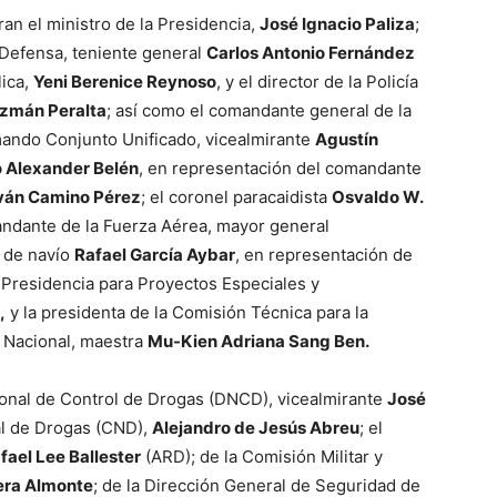
an el ministro de la Presidencia,
José Ignacio Paliza
;
e Defensa, teniente general
Carlos Antonio Fernández
lica,
Yeni Berenice Reynoso
, y el director de la Policía
zmán Peralta
; así como el comandante general de la
ando Conjunto Unificado, vicealmirante
Agustín
 Alexander Belén
, en representación del comandante
Iván Camino Pérez
; el coronel paracaidista
Osvaldo W.
andante de la Fuerza Aérea, mayor general
n de navío
Rafael García Aybar
, en representación de
 Presidencia para Proyectos Especiales y
,
y la presidenta de la Comisión Técnica para la
a Nacional, maestra
Mu-Kien Adriana Sang Ben.
ional de Control de Drogas (DNCD), vicealmirante
José
al de Drogas (CND),
Alejandro de Jesús Abreu
; el
fael Lee Ballester
(ARD); de la Comisión Militar y
rera Almonte
; de la Dirección General de Seguridad de