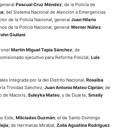
 general
Pascual Cruz Méndez
; de la Policía de
ga
; del Sistema Nacional de Atención a Emergencias
ctor de la Policía Nacional, general
Juan Hilario
rnos de la Policía Nacional, general
Werner Núñez
John Giuliani
.
oronel
Martín Miguel Tapia Sánchez
; de
comisionado ejecutivo para Reforma Policial,
Luis
ales integrada por la del Distrito Nacional,
Rosalba
ría Trinidad Sánchez,
Juan Antonio Mateo Ciprián
; de
o de Macorís,
Suleyka Mateo
, y de Duarte,
Smaily
go Este,
Milcíades Guzmán
; el de Santo Domingo
ejía
; de Hermanas Mirabal,
Zoila Agustina Rodríguez