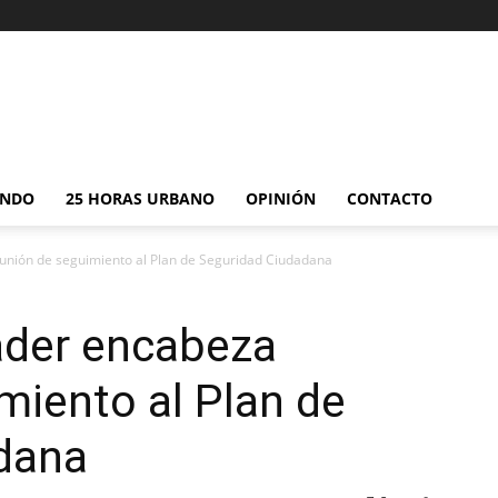
NDO
25 HORAS URBANO
OPINIÓN
CONTACTO
unión de seguimiento al Plan de Seguridad Ciudadana
ader encabeza
miento al Plan de
dana