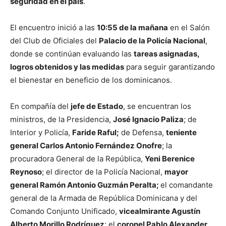
seguridad en el país
.
El encuentro inició a las
10:55 de la mañana
en el Salón
del Club de Oficiales del
Palacio de la Policía Nacional
,
donde se continúan evaluando las
tareas asignadas,
logros obtenidos y las medidas
para seguir garantizando
el bienestar en beneficio de los dominicanos.
En compañía del
jefe de Estado
, se encuentran los
ministros, de la Presidencia,
José Ignacio Paliza
; de
Interior y Policía,
Faride Raful;
de Defensa,
teniente
general Carlos Antonio Fernández Onofre
; la
procuradora General de la República,
Yeni Berenice
Reynoso
; el director de la Policía Nacional,
mayor
general Ramón Antonio Guzmán Peralta;
el comandante
general de la Armada de República Dominicana y del
Comando Conjunto Unificado,
vicealmirante Agustín
Alberto Morillo Rodríguez
; el
coronel Pablo Alexander