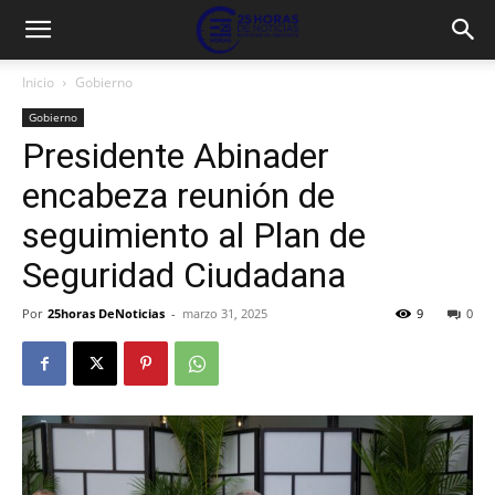
Inicio
Gobierno
Gobierno
Presidente Abinader
encabeza reunión de
seguimiento al Plan de
Seguridad Ciudadana
Por
25horas DeNoticias
-
marzo 31, 2025
9
0