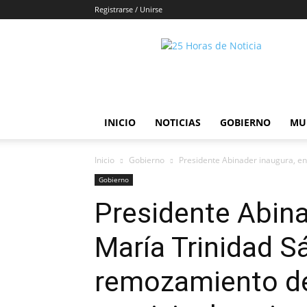
Registrarse / Unirse
25horasdenoticias
INICIO
NOTICIAS
GOBIERNO
MU
Inicio
Gobierno
Presidente Abinader inaugura, en
Gobierno
Presidente Abina
María Trinidad S
remozamiento de