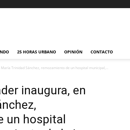
NDO
25 HORAS URBANO
OPINIÓN
CONTACTO
 María Trinidad Sánchez, remozamiento de un hospital municipal,...
der inaugura, en
ánchez,
 un hospital