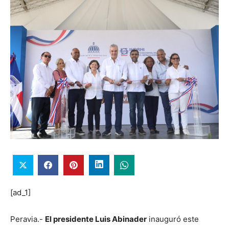
[ad_1]
Peravia.-
El presidente Luis Abinader
inauguró este