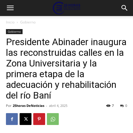
Inicio
Gobierno
Gobierno
Presidente Abinader inaugura
las reconstruidas calles en la
Zona Universitaria y la
primera etapa de la
adecuación y rehabilitación
del río Baní
Por
25horas DeNoticias
-
abril 4, 2025
7
0