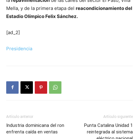
la
repavimentación
de las calles del sector El Paso, Villa
Mella, y de la primera etapa del
reacondicionamiento del
Estadio Olímpico Felix Sánchez.
[ad_2]
Presidencia
Artículo anterior
Artículo siguiente
Industria dominicana del ron
Punta Catalina Unidad 1
enfrenta caída en ventas
reintegrada al sistema
eléctrico nacional