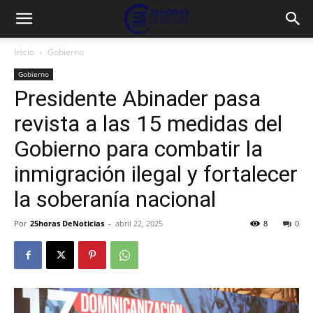
Inicio
Gobierno
Gobierno
Presidente Abinader pasa
revista a las 15 medidas del
Gobierno para combatir la
inmigración ilegal y fortalecer
la soberanía nacional
Por
25horas DeNoticias
-
abril 22, 2025
8
0