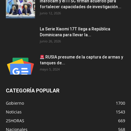
Inafocam y el ITSC firman acuerdo para
fortalecer capacidades de investigación...
junio 12, 2026
La Serie Xiaomi 17T llega a República
Dominicana para llevar la...
junio 26, 2026
RUSIA presume de la captura de armas y
tanques de...
mayo 5, 2024
CATEGORÍA POPULAR
Gobierno
1700
Noticias
1543
25HORAS
669
Nacionales
568