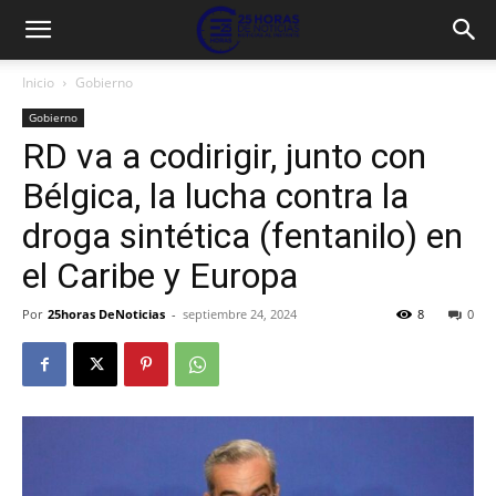
Inicio
Gobierno
Gobierno
RD va a codirigir, junto con
Bélgica, la lucha contra la
droga sintética (fentanilo) en
el Caribe y Europa
Por
25horas DeNoticias
-
septiembre 24, 2024
8
0