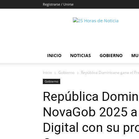
Registrarse / Unirse
25horasdenoticias
INICIO
NOTICIAS
GOBIERNO
MU
Inicio
Gobierno
República Dominicana gana el Pre
Gobierno
República Domin
NovaGob 2025 a 
Digital con su p