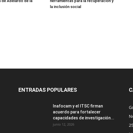
 de Abelardo de la
herramientas para la recuperación y
la inclusión social
ENTRADAS POPULARES
C
Inafocam y el ITSC firman
G
acuerdo para fortalecer
No
capacidades de investigación...
junio 12, 2026
2