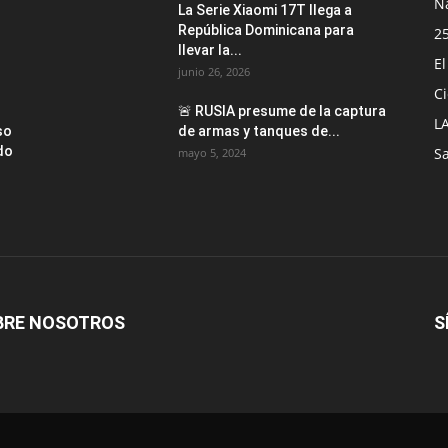
N
La Serie Xiaomi 17T llega a
República Dominicana para
2
llevar la...
E
junio 26, 2026
Ci
🚨 RUSIA presume de la captura
L
so
de armas y tanques de...
do
S
mayo 5, 2024
BRE NOSOTROS
S