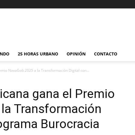
NDO
25 HORAS URBANO
OPINIÓN
CONTACTO
mio NovaGob 2025 a la Transformación Digital con...
icana gana el Premio
la Transformación
rograma Burocracia