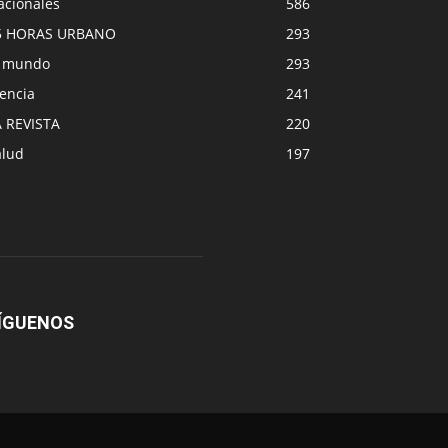
acionales
586
5 HORAS URBANO
293
l mundo
293
encia
241
A REVISTA
220
alud
197
ÍGUENOS