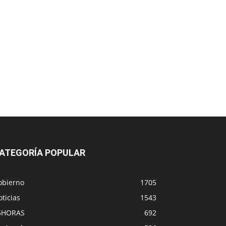
ATEGORÍA POPULAR
obierno
1705
ticias
1543
5HORAS
692