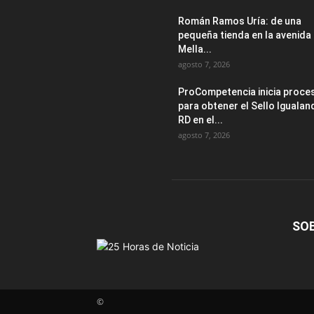
Román Ramos Uría: de una
pequeña tienda en la avenida
Mella...
agosto 7, 2026
ProCompetencia inicia proce
para obtener el Sello Igualan
RD en el...
agosto 7, 2026
SO
©