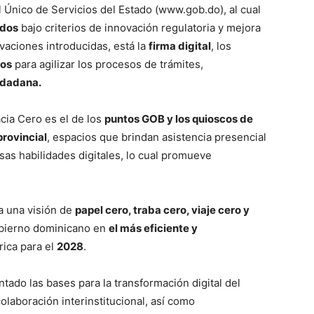
l Único de Servicios del Estado (www.gob.do), al cual
ados
bajo criterios de innovación regulatoria y mejora
ovaciones introducidas, está la
firma digital
, los
gos
para agilizar los procesos de trámites,
udadana.
cia Cero es el de los
puntos GOB y los quioscos de
rovincial
, espacios que brindan asistencia presencial
sas habilidades digitales, lo cual promueve
a una visión de
papel cero, traba cero, viaje cero y
Gobierno dominicano en
el más eficiente y
ica para el
2028
.
ado las bases para la transformación digital del
laboración interinstitucional, así como