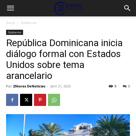
Inicio
Gobierno
Gobierno
República Dominicana inicia
diálogo formal con Estados
Unidos sobre tema
arancelario
Por
25horas DeNoticias
-
abril 21, 2025
9
0