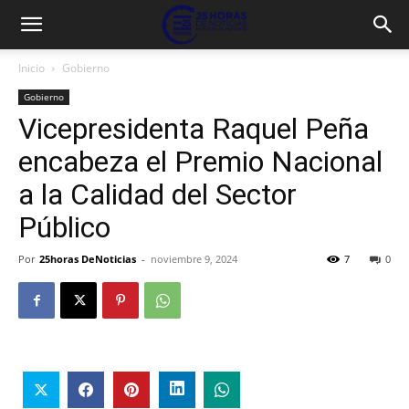
Inicio
Gobierno
Gobierno
Vicepresidenta Raquel Peña
encabeza el Premio Nacional
a la Calidad del Sector
Público
Por
25horas DeNoticias
-
noviembre 9, 2024
7
0